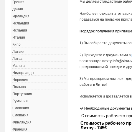
Мы делаем стандартные рабоч
Греция
Дания
Наиболее подходит этот вари
Ирландия
подаваться на польское пригл
Исландия
Испания
Порядок получения приглаше
Италия
1) Вы собираете документы со
Кипр
Латвия
2) Приходите с документами в
Литва
электронную почту
info@visa-
Мальта
предполагаемой поездки и др
Нидерланды
3) Мы проверяем комплект до
Норвегия
работы в Литве!
Польша
Португалия
Исполняется и доставляется в
Румыния
Словения
Необходимые документы д
Словакия
Финляндия
Франция